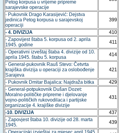
Petog korpusa u vrijeme pripreme
sarajevske operacije
- Pukovnik Drago Karasijević: Dejstva
jedinica Petog korpusa u sarajevskoj
399
operaciji
- 4. DIVIZIJA
410
- Zapovijest štaba 5. korpusa od 2. aprila
411
1945. godine
- Operativni izveštaj štaba 4. divizije od 10.
414
aprila 1945. štabu 5. korpusa
- General-pukovnik Rauš Stevo: Četvrta
krajiška divizija u operaciji za oslobođenje
421
Sarajeva
- Pukovnik Dmitar Bajalica: Najdraža bitka
429
- General-potpukovnik Dušan Dozet:
Moralno-političke pripreme i djelovanje
431
vojno-političkih rukovodilaca i partijske
organizacije 4. krajiške divizije
-10. DIVIZIJA
437
- Zapovjest štaba 10. divizije od 28. marta
439
1945.
- Operacijski izvještaj za mjesec april 1945.