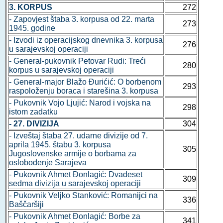
3. KORPUS
272
- Zapovjest štaba 3. korpusa od 22. marta
273
1945. godine
- Izvodi iz operacijskog dnevnika 3. korpusa
276
u sarajevskoj operaciji
- General-pukovnik Petovar Rudi: Treći
280
korpus u sarajevskoj operaciji
- General-major Blažo Đurićić: O borbenom
293
raspoloženju boraca i starešina 3. korpusa
- Pukovnik Vojo Ljujić: Narod i vojska na
298
istom zadatku
- 27. DIVIZIJA
304
- Izveštaj štaba 27. udarne divizije od 7.
aprila 1945. štabu 3. korpusa
305
Jugoslovenske armije o borbama za
oslobođenje Sarajeva
- Pukovnik Ahmet Đonlagić: Dvadeset
309
sedma divizija u sarajevskoj operaciji
- Pukovnik Veljko Stanković: Romanijci na
336
Baščaršiji
- Pukovnik Ahmet Đonlagić: Borbe za
341