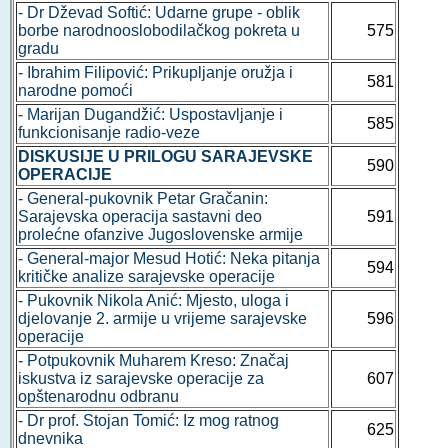
- Dr Dževad Softić: Udarne grupe - oblik
borbe narodnooslobodilačkog pokreta u
575
gradu
- Ibrahim Filipović: Prikupljanje oružja i
581
narodne pomoći
- Marijan Dugandžić: Uspostavljanje i
585
funkcionisanje radio-veze
DISKUSIJE U PRILOGU SARAJEVSKE
590
OPERACIJE
- General-pukovnik Petar Gračanin:
Sarajevska operacija sastavni deo
591
prolećne ofanzive Jugoslovenske armije
- General-major Mesud Hotić: Neka pitanja
594
kritičke analize sarajevske operacije
- Pukovnik Nikola Anić: Mjesto, uloga i
djelovanje 2. armije u vrijeme sarajevske
596
operacije
- Potpukovnik Muharem Kreso: Značaj
iskustva iz sarajevske operacije za
607
opštenarodnu odbranu
- Dr prof. Stojan Tomić: Iz mog ratnog
625
dnevnika