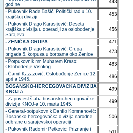
443
godine
- Pukovnik Rade Bašić: Politički rad u 10.
453
krajiškoj diviziji
- Pukovnik Drago Karasijević: Deseta
krajiška divizija u operaciji za oslobođenje
456
Sarajeva
- ZENIČKA GRUPA
471
- Pukovnik Drago Karasijević: Grupa
473
brigada 5. korpusa u borbama oko Zenice
- Potpukovnik mr. Muharem Kreso:
483
Oslobođenje Visokog
- Ćamil Kazazović: Oslobođenje Zenice 12.
486
aprila 1945.
BOSANSKO-HERCEGOVACKA DIVIZIJA
499
KNOJ-a
- Zapovjest štaba bosansko-hercegovačke
499
divizije KNOJ-a 10. marta 1945.
- General-potpukovnik Danilo Komnenović:
Bosansko-hercegovačka divizija narodne
506
odbrane u sarajevskoj operaciji
- Pukovnik Radomir Petković: Priznanje i
511