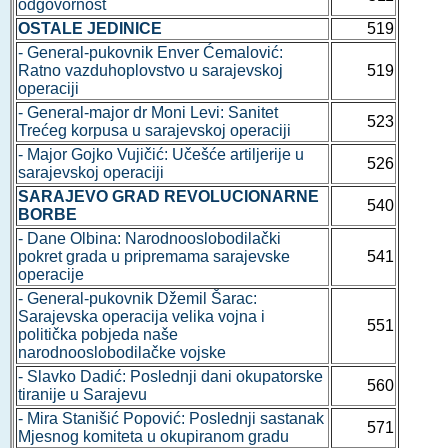
odgovornost
OSTALE JEDINICE
519
- General-pukovnik Enver Ćemalović:
Ratno vazduhoplovstvo u sarajevskoj
519
operaciji
- General-major dr Moni Levi: Sanitet
523
Trećeg korpusa u sarajevskoj operaciji
- Major Gojko Vujičić: Učešće artiljerije u
526
sarajevskoj operaciji
SARAJEVO GRAD REVOLUCIONARNE
540
BORBE
- Dane Olbina: Narodnooslobodilački
pokret grada u pripremama sarajevske
541
operacije
- General-pukovnik Džemil Šarac:
Sarajevska operacija velika vojna i
551
politička pobjeda naše
narodnooslobodilačke vojske
- Slavko Dadić: Poslednji dani okupatorske
560
tiranije u Sarajevu
- Mira Stanišić Popović: Poslednji sastanak
571
Mjesnog komiteta u okupiranom gradu