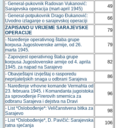
- General-pukovnik Radovan Vukanović:
49
Sarajevska operacija (mart-april 1945)
- General-potpukovnik Drago Đukanović:
66
Uvodno izlaganje o sarajevskoj operaciji
ZAPISANO U VRIJEME SARAJEVSKE
79
OPERACIJE
- Naređenje operativnog štaba grupe
korpusa Jugoslovenske armije, od 26.
79
marta 1945.
- Zapovjest operativnog štaba grupe
korpusa Jugoslovenske armije od 4. aprila
82
1945. za napad na Sarajevo
- Obavještajni izvještaj o rasporedu
86
neprijateljskih snaga u odbrani Sarajeva
- Naređenje vrhovne komande Vermahta od
23. februara 1945. i Komandanta jugoistoka
96
za sprovođenje Firerovih smernica za
odbranu Sarajeva i dejstva na Dravi
- List *Oslobođenje*: Veličanstvena bitka za
98
Sarajevo
- List *Oslobođenje*, D. Pavičić: Sarajevska
106
ratna sjećanja