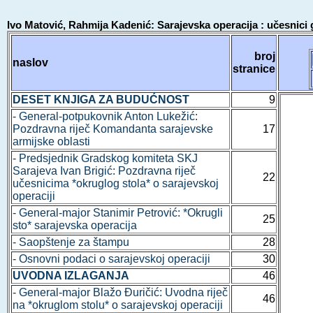
Ivo Matović, Rahmija Kadenić: Sarajevska operacija : učesnici
broj
naslov
stranice
DESET KNJIGA ZA BUDUĆNOST
9
- General-potpukovnik Anton Lukežić:
Pozdravna riječ Komandanta sarajevske
17
armijske oblasti
- Predsjednik Gradskog komiteta SKJ
Sarajeva Ivan Brigić: Pozdravna riječ
22
učesnicima *okruglog stola* o sarajevskoj
operaciji
- General-major Stanimir Petrović: *Okrugli
25
sto* sarajevska operacija
- Saopštenje za štampu
28
- Osnovni podaci o sarajevskoj operaciji
30
UVODNA IZLAGANJA
46
- General-major Blažo Đuričić: Uvodna riječ
46
na *okruglom stolu* o sarajevskoj operaciji