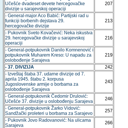
Učešće dvadeset devete hercegovačke
207
divizije u sarajevskoj operaciji
- General-major Aco Babić: Partijski rad u
funkciji borbenih dejstava 29.
213
hercegovačke divizije
- Pukovnik Sveto Kovačević: Neka iskustva
29. hercegovačke divizije u sarajevskoj
216
operaciji
- General-potpukovnik Danilo Komnenović i
potpukovnik Muharem Kreso: U napadu za
219
oslobođenje Sarajeva
- 37. DIVIZIJA
242
- Izveštaj štaba 37. udarne divizije od 7.
aprila 1945. štabu 2. korpusa
243
Jugoslovenske armije o borbama za
oslobođenje Sarajeva
- General-potpukovnik Čedomir Drulović:
246
Učešće 37. divizije u oslobođenju Sarajeva
- General-potpukovnik Žarko Vidović:
257
Sandžački proleteri u borbama za Sarajevo
- Pukovnik Jovo Radovanović: Na ulicama
266
Sarajeva