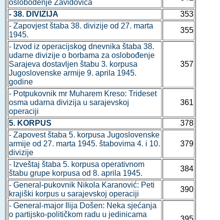
oslobođenje Zavidovića
- 38. DIVIZIJA
353
- Zapovjest štaba 38. divizije od 27. marta
355
1945.
- Izvod iz operacijskog dnevnika štaba 38.
udarne divizije o borbama za oslobođenje
Sarajeva dostavljen štabu 3. korpusa
357
Jugoslovenske armije 9. aprila 1945.
godine
- Potpukovnik mr Muharem Kreso: Trideset
osma udarna divizija u sarajevskoj
361
operaciji
5. KORPUS
378
- Zapovest štaba 5. korpusa Jugoslovenske
armije od 27. marta 1945. štabovima 4. i 10.
379
divizije
- Izveštaj štaba 5. korpusa operativnom
384
štabu grupe korpusa od 8. aprila 1945.
- General-pukovnik Nikola Karanović: Peti
390
krajiški korpus u sarajevskoj operaciji
- General-major Ilija Došen: Neka sjećanja
o partijsko-političkom radu u jedinicama
395