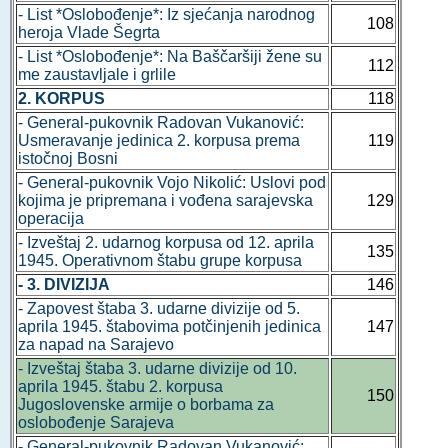
- List *Oslobođenje*: Iz sjećanja narodnog
108
heroja Vlade Šegrta
- List *Oslobođenje*: Na Baščaršiji žene su
112
me zaustavljale i grlile
2. KORPUS
118
- General-pukovnik Radovan Vukanović:
Usmeravanje jedinica 2. korpusa prema
119
istočnoj Bosni
- General-pukovnik Vojo Nikolić: Uslovi pod
kojima je pripremana i vođena sarajevska
129
operacija
- Izveštaj 2. udarnog korpusa od 12. aprila
135
1945. Operativnom štabu grupe korpusa
- 3. DIVIZIJA
146
- Zapovest štaba 3. udarne divizije od 5.
aprila 1945. štabovima potčinjenih jedinica
147
za napad na Sarajevo
- Izveštaj štaba 3. udarne divizije od 10.
aprila 1945. štabu 2. korpusa
150
Jugoslovenske armije o borbama za
oslobođenje Sarajeva
- General-pukovnik Radovan Vukanović: