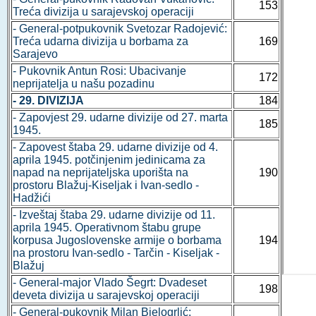
153
Treća divizija u sarajevskoj operaciji
- General-potpukovnik Svetozar Radojević:
Treća udarna divizija u borbama za
169
Sarajevo
- Pukovnik Antun Rosi: Ubacivanje
172
neprijatelja u našu pozadinu
- 29. DIVIZIJA
184
- Zapovjest 29. udarne divizije od 27. marta
185
1945.
- Zapovest štaba 29. udarne divizije od 4.
aprila 1945. potčinjenim jedinicama za
napad na neprijateljska uporišta na
190
prostoru Blažuj-Kiseljak i Ivan-sedlo -
Hadžići
- Izveštaj štaba 29. udarne divizije od 11.
aprila 1945. Operativnom štabu grupe
korpusa Jugoslovenske armije o borbama
194
na prostoru Ivan-sedlo - Tarčin - Kiseljak -
Blažuj
- General-major Vlado Šegrt: Dvadeset
198
deveta divizija u sarajevskoj operaciji
- General-pukovnik Milan Bjelogrlić: